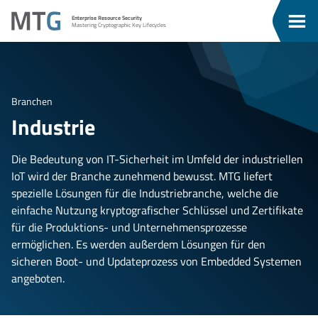
Zum
Zum
MTG
Enterprise Resource Security
Inhalt
Menü
Men
Mastering Cryptographic Key Lifecycles
ü
springen
springen
eßen
Branchen
Industrie
Die Bedeutung von IT-Sicherheit im Umfeld der industriellen
IoT wird der Branche zunehmend bewusst. MTG liefert
spezielle Lösungen für die Industriebranche, welche die
einfache Nutzung kryptografischer Schlüssel und Zertifikate
für die Produktions- und Unternehmensprozesse
ermöglichen. Es werden außerdem Lösungen für den
sicheren Boot- und Updateprozess von Embedded Systemen
angeboten.