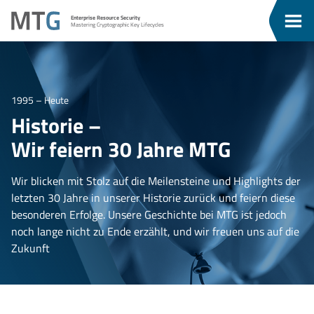
Zum
Zum
MTG
Enterprise Resource Security
Inhalt
Menü
Men
Mastering Cryptographic Key Lifecycles
ü
springen
springen
eßen
1995 – Heute
Historie –
Wir feiern 30 Jahre MTG
Wir blicken mit Stolz auf die Meilensteine und Highlights der
letzten 30 Jahre in unserer Historie zurück und feiern diese
besonderen Erfolge. Unsere Geschichte bei MTG ist jedoch
noch lange nicht zu Ende erzählt, und wir freuen uns auf die
Zukunft