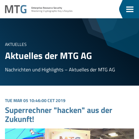
Zum
Zum
MTG
Enterprise Resource Security
Inhalt
Menü
Men
Mastering Cryptographic Key Lifecycles
ü
springen
springen
eßen
AKTUELLES
Aktuelles der MTG AG
Nachrichten und Highlights – Aktuelles der MTG AG
TUE MAR 05 10:46:00 CET 2019
Superrechner "hacken" aus der
Zukunft!