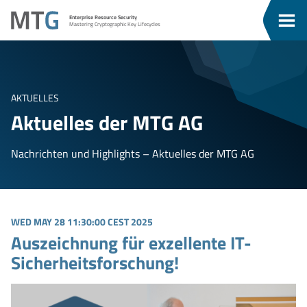
Zum
Zum
MTG
Enterprise Resource Security
Inhalt
Menü
Men
Mastering Cryptographic Key Lifecycles
ü
springen
springen
eßen
AKTUELLES
Aktuelles der MTG AG
Nachrichten und Highlights – Aktuelles der MTG AG
WED MAY 28 11:30:00 CEST 2025
Auszeichnung für exzellente IT-
Sicherheitsforschung!