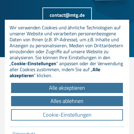
contact@mtg.de
Wir verwenden Cookies und ähnliche Technologien auf
unserer Website und verarbeiten personenbezogene
+49 6151 8000-0
Daten von Ihnen (z.B. IP-Adresse), um z.B. Inhalte und
Anzeigen zu personalisieren, Medien von Drittanbietern
einzubinden oder Zugriffe auf unsere Website zu
analysieren. Sie können Ihre Einstellungen in den
„
Cookie-Einstellungen
“ anpassen oder der Verwendung
aller Cookies zustimmen, indem Sie auf „
Alle
© MTG AG
akzeptieren
“ klicken.
Alle akzeptieren
DOWNLOADS
Alles ablehnen
AGB
IMPRESSUM
Cookie-Einstellungen
DATENSCHUTZ
COOKIE EINSTELLUNGEN
Datenschutz