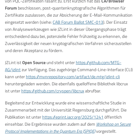
von PQC-Zertifikaten rasant zu. Erst kürzlich hat das
CA/Browser
Forum
beschlossen, post-quantenkryptografische Algorithmen für
Zertifikate zuzulassen, die zur Absicherung der E-Mail-Kommunikation
eingesetzt werden (siehe:
CAB Forum Ballot SMC-013
). Der Einsatz
von Analysewerkzeugen wie JZLint in dieser Übergangsphase trägt
entscheidend dazu bei, potenzielle Fehler frühzeitig zu erkennen, die
Zuverlässigkeit der neuen kryptografischen Verfahren sicherzustellen
und deren Akzeptanz zu fördern.
JZLint ist
Open Source
und steht unter
https://github.com/MTG-
AG/jzlint
zur Verfügung. Das zugehörige Command-Line-Interface (CLI)
kann unter
https://mvnrepository.com/artifact/de.mtg/jzlint-cli
heruntergeladen werden. Die ebenfalls quelloffene Bibliothek libcrux
ist unter
https://github.com/cryspen/libcrux
abrufbar.
Begleitend zur Entwicklung wurde eine wissenschaftliche Studie in
Zusammenarbeit mit der Universität Regensburg durchgeführt. Die
Publikation ist unter
https://eprint.iacr.org/2025/1241
öffentlich
einsehbar. Die Ergebnisse wurden zudem auf dem
Workshop on Secure
Protocol Implementations in the Quantum Era (SPIQE)
vorgestellt.