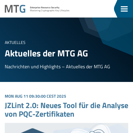
Zum
Zum
MTG
Enterprise Resource Security
Inhalt
Menü
Men
Mastering Cryptographic Key Lifecycles
ü
springen
springen
eßen
AKTUELLES
Aktuelles der MTG AG
Nachrichten und Highlights – Aktuelles der MTG AG
MON AUG 11 09:30:00 CEST 2025
JZLint 2.0: Neues Tool für die Analyse
von PQC-Zertifikaten