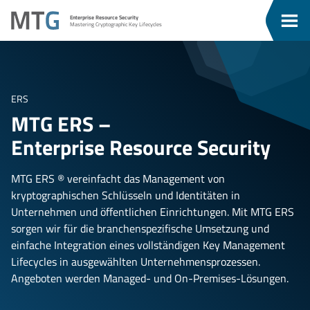
Zum
Zum
MTG
Enterprise Resource Security
Inhalt
Menü
Men
Mastering Cryptographic Key Lifecycles
ü
springen
springen
eßen
ERS
MTG ERS –
Enterprise Resource Security
MTG ERS ® vereinfacht das Management von
kryptographischen Schlüsseln und Identitäten in
Unternehmen und öffentlichen Einrichtungen. Mit MTG ERS
sorgen wir für die branchenspezifische Umsetzung und
einfache Integration eines vollständigen Key Management
Lifecycles in ausgewählten Unternehmensprozessen.
Angeboten werden Managed- und On-Premises-Lösungen.